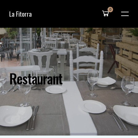
0
La Fitorra
R
e
s
t
a
u
r
a
n
t